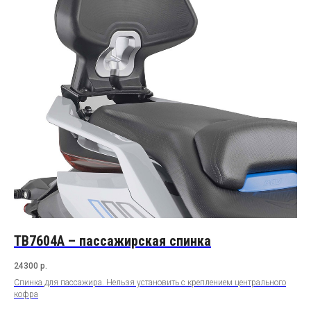
TB7604A – пассажирская спинка
24300
р.
Спинка для пассажира. Нельзя установить с креплением центрального
кофра