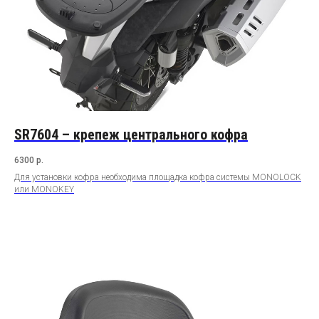
SR7604 – крепеж центрального кофра
6300
р.
Для установки кофра необходима площадка кофра системы MONOLOCK
или MONOKEY