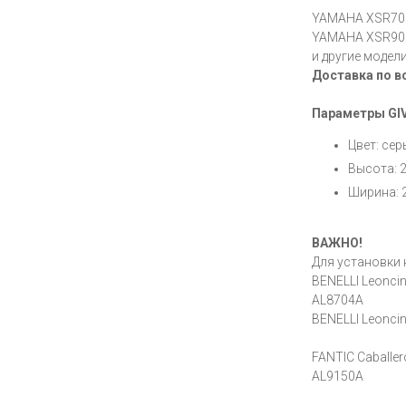
YAMAHA XSR700
YAMAHA XSR900
и другие модел
Доставка по в
Параметры GIV
Цвет: се
Высота: 2
Ширина: 
ВАЖНО!
Для установки 
BENELLI Leoncin
AL8704A
BENELLI Leonci
FANTIC Caballer
AL9150A