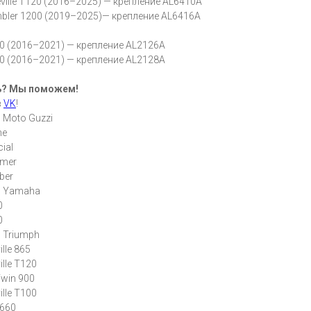
ille T120 (2016–2025) — крепление AL6410A
ler 1200 (2019–2025)— крепление AL6416A
 (2016–2021) — крепление AL2126A
 (2016–2021) — крепление AL2128A
ь? Мы поможем!
в
VK
!
 Moto Guzzi
ne
ial
amer
ber
: Yamaha
0
0
 Triumph
lle 865
lle T120
Twin 900
lle T100
 660