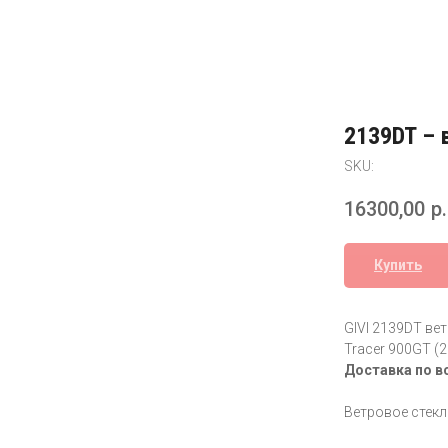
2139DT – 
SKU:
16300,00
р.
Купить
GIVI 2139DT ве
Tracer 900GT (
Доставка по в
Ветровое стекл