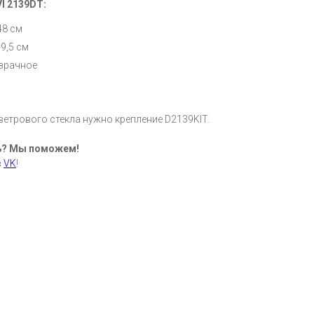
I 2139DT:
48 см
9,5 см
озрачное
ветрового стекла нужно крепление D2139KIT.
ь? Мы поможем!
в
VK
!