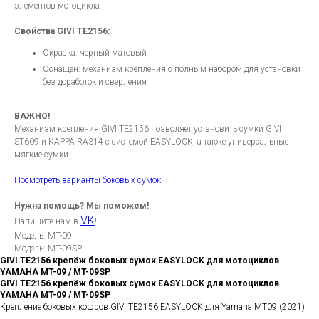
элементов мотоцикла.
Свойства GIVI TE2156:
Окраска: черный матовый
Оснащен: механизм крепления с полным набором для установки
без доработок и сверления
ВАЖНО!
Механизм крепления GIVI TE2156 позволяет установить сумки GIVI
ST609 и KAPPA RA314 с системой EASYLOCK, а также универсальные
мягкие сумки.
Посмотреть варианты боковых сумок
Нужна помощь? Мы поможем!
VK
Напишите нам в
!
Модель: MT-09
Модель: MT-09SP
GIVI TE2156 крепёж боковых сумок EASYLOCK для мотоциклов
YAMAHA MT-09 / MT-09SP
GIVI TE2156 крепёж боковых сумок EASYLOCK для мотоциклов
YAMAHA MT-09 / MT-09SP
Крепление боковых кофров GIVI TE2156 EASYLOCK для Yamaha MT09 (2021)