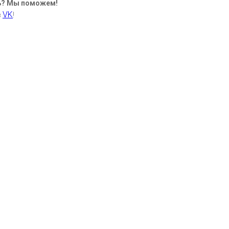
ь? Мы поможем!
VK
в
!