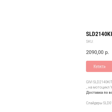
SLD2140K
SKU:
2090,00
р.
Купить
GIVI SLD2140KI
_ на мотоцикл 
Доставка по в
Слайдеры SLD01