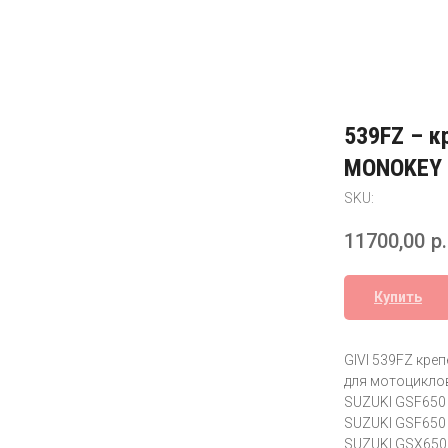
539FZ – к
MONOKEY 
SKU:
11700,00
р.
Купить
GIVI 539FZ кре
для мотоцикло
SUZUKI GSF650 B
SUZUKI GSF650 
SUZUKI GSX650