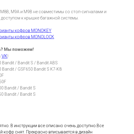
M8B, M9A и M9B не совместимы со стоп-сигналами и
 доступом к крышке багажной системы.
арианты кофров MONOKEY
арианты кофров MONOLOCK
ь? Мы поможем!
VK
в
!
Bandit / Bandit S / Bandit ABS
Bandit / GSF650 Bandit S K7-K8
0F
50F
 Bandit / Bandit S
 Bandit / Bandit S
ятно. В инструкции все описано очень доступно.Все
ый кофр снят. Прекрасно вписывается в дизайн