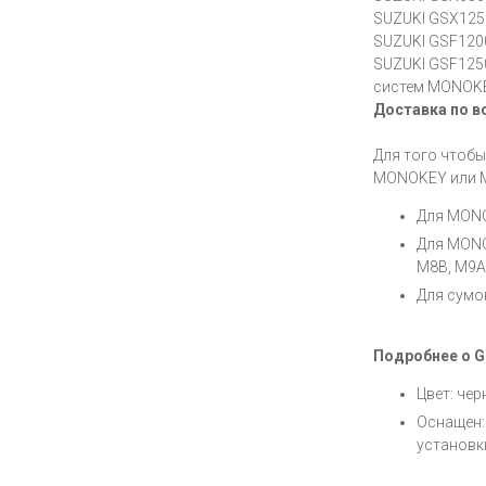
SUZUKI GSX125
SUZUKI GSF1200 
SUZUKI GSF1250 
систем MONOK
Доставка по в
Для того чтобы
MONOKEY или M
Для MONO
Для MONO
M8B, M9A
Для сумо
Подробнее о GI
Цвет: че
Оснащен:
установк