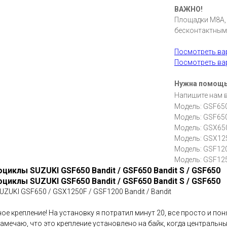
ВАЖНО!
Площадки M8A, 
бесконтактным
Посмотреть в
Посмотреть в
Нужна помощ
Напишите нам 
Модель: GSF650 
Модель: GSF650 
Модель: GSX65
Модель: GSX12
Модель: GSF1200
Модель: GSF1250
циклы SUZUKI GSF650 Bandit / GSF650 Bandit S / GSF650
циклы SUZUKI GSF650 Bandit / GSF650 Bandit S / GSF650
ZUKI GSF650 / GSX1250F / GSF1200 Bandit / Bandit
ое крепление! На установку я потратил минут 20, все просто и пон
 замечаю, что это крепление установлено на байк, когда центральн