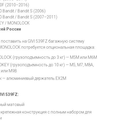
0F (2010–2016)
Bandit / Bandit S (2006)
Bandit / Bandit S (2007–2011)
EY / MONOLOCK
сей России
 поставить на GIVI 539FZ багажную систему
ONOLOCK потребуется опциональная площадка:
LOCK (грузоподъемность до 3 кг) — M5M или M6M
KEY (грузоподъемность до 10 кг) — M5, M7, M8A,
 или M9B
к — алюминиевый держатель EX2M
VI 539FZ:
рный матовый
 крепежная конструкция с полным набором для
и