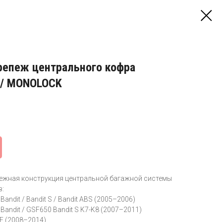
репеж центрального кофра
/ MONOLOCK
пежная конструкция центральной багажной системы
в:
andit / Bandit S / Bandit ABS (2005–2006)
Bandit / GSF650 Bandit S K7-K8 (2007–2011)
F (2008–2014)