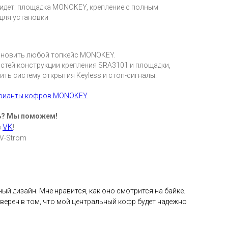
 идет: площадка MONOKEY, крепление с полным
для установки
новить любой топкейс MONOKEY.
стей конструкции крепления SRA3101 и площадки,
ить систему открытия Keyless и стоп-сигналы.
арианты кофров MONOKEY
ь? Мы поможем!
VK
в
!
 V-Strom
й дизайн. Мне нравится, как оно смотрится на байке.
уверен в том, что мой центральный кофр будет надежно