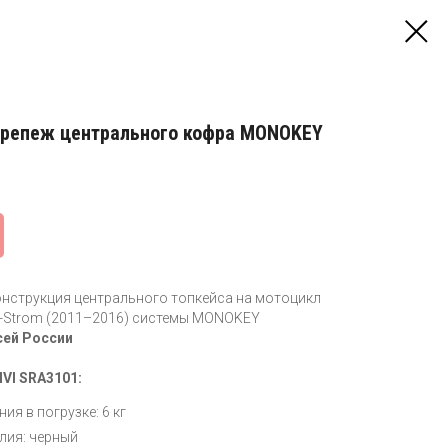
крепеж центрального кофра MONOKEY
онструкция центрального топкейса на мотоцикл
V-Strom (2011–2016) системы MONOKEY
сей России
IVI SRA3101:
ия в погрузке: 6 кг
лия: черный