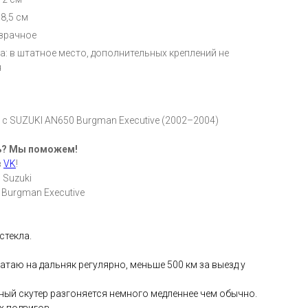
8,5 см
озрачное
а: в штатное место, дополнительных креплений не
я
с SUZUKI AN650 Burgman Executive (2002–2004)
ь? Мы поможем!
в
VK
!
 Suzuki
 Burgman Executive
стекла.
катаю на дальняк регулярно, меньше 500 км за выезд у
нный скутер разгоняется немного медленнее чем обычно.