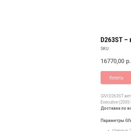
D263ST – 
SKU:
16770,00
р.
Купить
GIVI D263ST ве
Executive (200
Доставка по в
Параметры GIV
Ширина: 