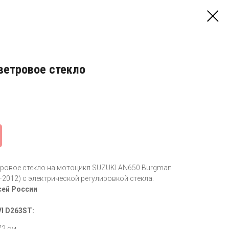
ветровое стекло
тровое стекло на мотоцикл SUZUKI AN650 Burgman
5–2012) с электрической регулировкой стекла.
сей России
I D263ST:
72 см