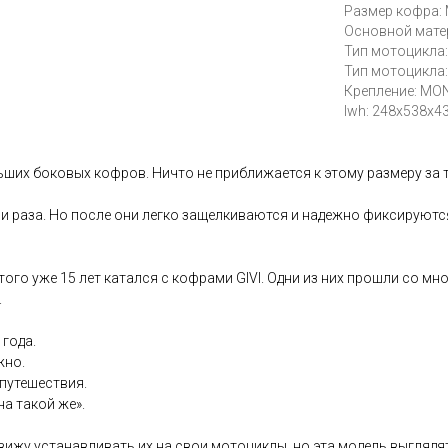
Размер кофра: 
Основной мате
Тип мотоцикла:
Тип мотоцикла:
Крепление: MO
lwh: 248x538x
ших боковых кофров. Ничто не приближается к этому размеру за те
 раза. Но после они легко защелкиваются и надежно фиксируются. 
 этого уже 15 лет катался с кофрами GIVI. Одни из них прошли со м
.
года.
жно.
 путешествия.
а такой же».
навижу устанавливать их на свои мотоциклы, но эта модель выглядя