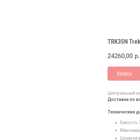
TRK35N Tre
24260,00
р.
Купить
Центральный ил
Доставка по в
Технические д
Емкость 
Максимал
Шлем не 