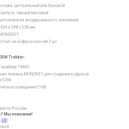
нтажа: центральный или боковой
корпуса: черный матовый
ыполнена из анодированного алюминия
434 х 248 х 538 мм
: MONOKEY
стоит из кофра и ключей 2 шт
35N Trekker:
ганайзер T484С
ная тележка MONOKEY для создания кофра на
х E206
ческое освещение E198
ка по России.
ь? Мы поможем!
VK
в
!
ковой