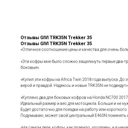
Отзывы GIVI TRK35N Trekker 35
Отзывы GIVI TRK35N Trekker 35
«Отличное соотношение цены и качества для очень боль
«Эти кофры мне было сложно защелкнуть первые два-три
боковые».
«Купил эти кофры на Africa Twin 2018 года выпуска. До
верой и правдой. Надеюсь и новые TRK35N не подведут»
«Куплено два для боковых кофров на Honda NC700 2017 
Идеальный размер и вес для мотоцикла. Больше и не ну
Будет достаточно для поездки на работу или короткого
Подумываю, может свой центральный E460N поменять н
«На самом деле, кофры, как правило, уродливы, и я не