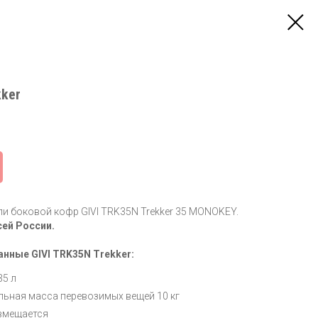
kker
и боковой кофр GIVI TRK35N Trekker 35 MONOKEY.
сей России.
анные GIVI TRK35N Trekker:
35 л
ьная масса перевозимых вещей 10 кг
вмещается