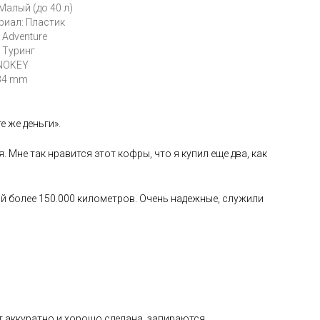
Малый (до 40 л)
риал: Пластик
 Adventure
 Туринг
NOKEY
434 mm
 же деньги».
Мне так нравится этот кофры, что я купил еще два, как
ной более 150.000 километров. Очень надежные, служили
т аккуратно и хорошо сделана, запираются,