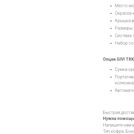
Место мо
Окраска 
Крышка в
Размеры: 
Система
Набор со
Опции GIVI TRK
Сумка-ор
Портатив
колесика
Автомати
Быстрая достав
Нужна помощ
Напишите нам 
Тип кофра: Бо