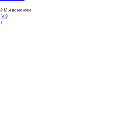
ь? Мы поможем!
VK
в
!
MT