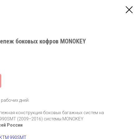
репеж боковых кофров MONOKEY
 рабочих дней.
епежная конструкция боковых багажных систем на
990SMT (2009–2016) системы MONOKEY
сей России
 KTM 990SMT