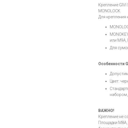
Крепление GIV
MONOLOCK.
Для крепления
MONOLOCK
MONOKEY 
или M9A,
Для сумо
Особенности G
Допустимы
Цвет: че
Стандарт
набором 
ВАЖНО!
Крепление не с
Площадки M8A, 