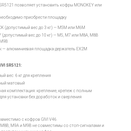
I SR5121 позволяет установить кофры MONOKEY или
 необходимо приобрести площадку
 (допустимый вес до 3 кг) — M5M или M6M
(допустимый вес до 10 кг) — M5, M7 или M8A, M8B
 M9B
к — алюминиевая площадка-держатель EX2M
IVI SR5121:
й вес: 6 кг для крепления
рный матовый
ная комплектация: крепление, крепеж с полным
для установки без доработок и сверления
овместимо с кофров GIVI V46.
M8B, M9A и M9B не совместимы со стоп-сигналами и