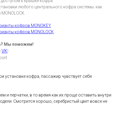
 доступом к крышке кофра.
становки любого центрального кофра системы: как
и MONOLOCK.
арианты кофров MONOKEY
арианты кофров MONOLOCK
ь? Мы поможем!
VK
в
!
port
При установке кофра, пассажир чувствует себя
ем и перчатки, в то время как их проще оставить внутри
одели. Смотрится хорошо, серебристый цвет вовсе не