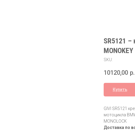
SR5121 – 
MONOKEY 
SKU:
10120,00
р.
Купить
GIVI SR5121 кр
мотоцикла BMW
MONOLOCK
Доставка по в