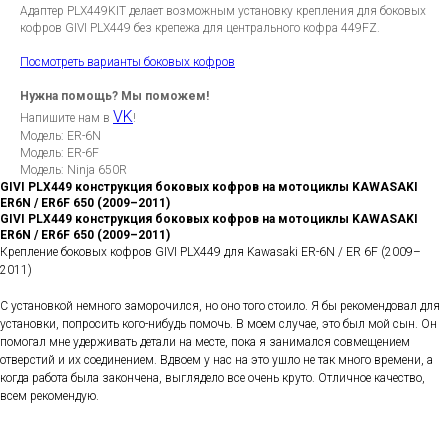
Адаптер PLX449KIT делает возможным установку крепления для боковых
кофров GIVI PLX449 без крепежа для центрального кофра 449FZ.
Посмотреть варианты боковых кофров
Нужна помощь? Мы поможем!
VK
Напишите нам в
!
Модель: ER-6N
Модель: ER-6F
Модель: Ninja 650R
GIVI PLX449 конструкция боковых кофров на мотоциклы KAWASAKI
ER6N / ER6F 650 (2009–2011)
GIVI PLX449 конструкция боковых кофров на мотоциклы KAWASAKI
ER6N / ER6F 650 (2009–2011)
Крепление боковых кофров GIVI PLX449 для Kawasaki ER-6N / ER 6F (2009–
2011)
С установкой немного заморочился, но оно того стоило. Я бы рекомендовал для
установки, попросить кого-нибудь помочь. В моем случае, это был мой сын. Он
помогал мне удерживать детали на месте, пока я занимался совмещением
отверстий и их соединением. Вдвоем у нас на это ушло не так много времени, а
когда работа была закончена, выглядело все очень круто. Отличное качество,
всем рекомендую.