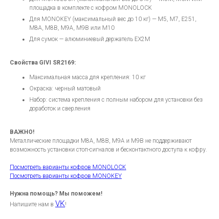
площадка в комплекте с кофром MONOLOCK
Для MONOKEY (максимальный вес до 10 кг) — M5, M7, E251,
M8A, M8B, M9A, M9B или M10
Для сумок — алюминиевый держатель EX2M
Свойства GIVI SR2169:
Максимальная масса для крепления: 10 кг
Окраска: черный матовый
Набор: система крепления с полным набором для установки без
доработок и сверления
ВАЖНО!
Металлические площадки M8A, M8B, M9A и M9B не поддерживают
возможность установки стоп-сигналов и бесконтактного доступа к кофру.
Посмотреть варианты кофров MONOLOCK
Посмотреть варианты кофров MONOKEY
Нужна помощь? Мы поможем!
VK
Напишите нам в
!