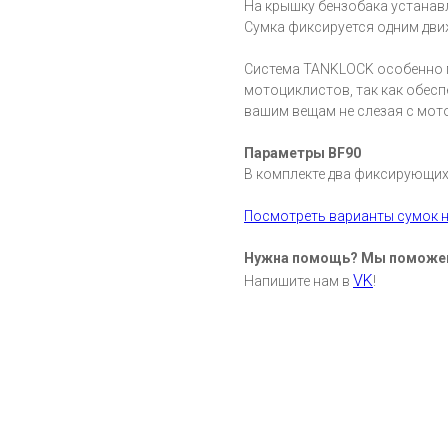
На крышку бензобака устанав
Сумка фиксируется одним дви
Система TANKLOCK особенно п
мотоциклистов, так как обес
вашим вещам не слезая с мот
Параметры BF90
В комплекте два фиксирующих 
Посмотреть варианты сумок н
Нужна помощь? Мы поможе
VK
Напишите нам в
!