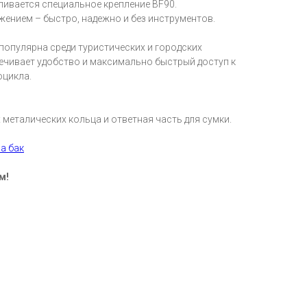
ливается специальное крепление BF90.
жением – быстро, надежно и без инструментов.
опулярна среди туристических и городских
печивает удобство и максимально быстрый доступ к
оцикла.
металических кольца и ответная часть для сумки.
а бак
м!