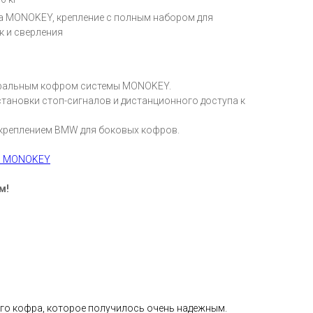
а MONOKEY, крепление с полным набором для
к и сверления
тральным кофром системы MONOKEY.
установки стоп-сигналов и дистанционного доступа к
креплением BMW для боковых кофров.
в MONOKEY
м!
ного кофра, которое получилось очень надежным.