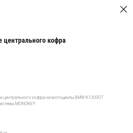
е центрального кофра
ема центрального кофра на мотоциклы BMW K1200GT
 системы MONOKEY
6 кг