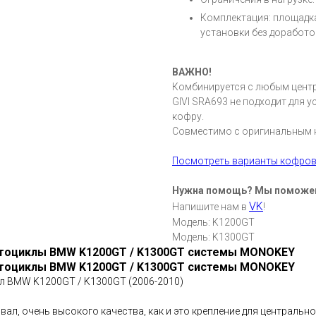
Комплектация: площадк
установки без доработо
ВАЖНО!
Комбинируется с любым цен
GIVI SRA693 не подходит для 
кофру.
Совместимо с оригинальным 
Посмотреть варианты кофро
Нужна помощь? Мы поможе
VK
Напишите нам в
!
Модель: K1200GT
Модель: K1300GT
мотоциклы BMW K1200GT / K1300GT системы MONOKEY
мотоциклы BMW K1200GT / K1300GT системы MONOKEY
кл BMW K1200GT / K1300GT (2006-2010)
овал, очень высокого качества, как и это крепление для централь