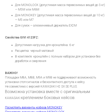
Для MONOLOCK (допустимая масса перевозимых вещей до 3 кг)
— M5M или M6M
Для MONOKEY (допустимая масса перевозимых вещей до 10 кг)
— M5 или M7
Для сумок — алюминиевый держатель EX2M
Свойства GIVI 4123FZ:
Допустимая нагрузка для кронштейна: 6 кг
Расцветка: черный матовый
В комплекте: кронштейн с полным набором для установки без
доработок и сверления
ВАЖНО!
Площадки M8A, M8B, M9A и M9B не поддерживают возможность
установки стоп-сигналов и бесконтактного доступа к кейсу.
Не совместимо с версией KAWASAKI H2 SX SE PLUS.
Возможна установка вместе с оригинальным
креплением боковых кейсов.
KAWASAKI
Посмотреть варианты кофров MONOKEY