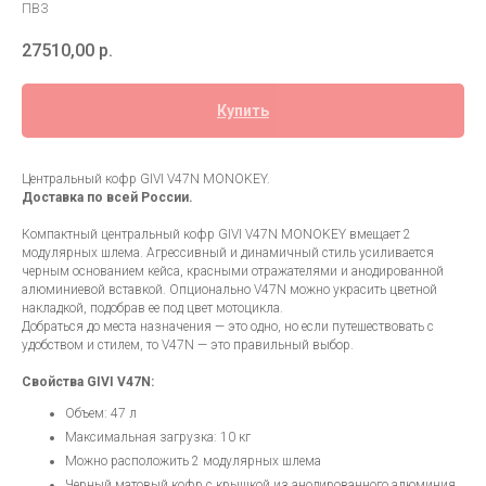
ПВЗ
27510,00
р.
Купить
Центральный кофр GIVI V47N MONOKEY.
Доставка по всей России.
Компактный центральный кофр GIVI V47N MONOKEY вмещает 2
модулярных шлема. Агрессивный и динамичный стиль усиливается
черным основанием кейса, красными отражателями и анодированной
алюминиевой вставкой. Опционально V47N можно украсить цветной
накладкой, подобрав ее под цвет мотоцикла.
Добраться до места назначения — это одно, но если путешествовать с
удобством и стилем, то V47N — это правильный выбор.
Свойства GIVI V47N:
Объем: 47 л
Максимальная загрузка: 10 кг
Можно расположить 2 модулярных шлема
Черный матовый кофр с крышкой из анодированного алюминия