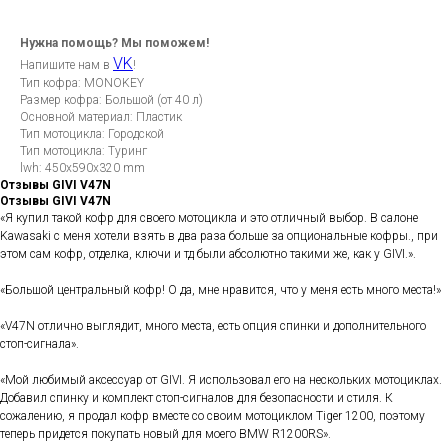
Нужна помощь? Мы поможем!
VK
Напишите нам в
!
Тип кофра: MONOKEY
Размер кофра: Большой (от 40 л)
Основной материал: Пластик
Тип мотоцикла: Городской
Тип мотоцикла: Туринг
lwh: 450x590x320 mm
Отзывы GIVI V47N
Отзывы GIVI V47N
«Я купил такой кофр для своего мотоцикла и это отличный выбор. В салоне
Kawasaki с меня хотели взять в два раза больше за опциональные кофры., при
этом сам кофр, отделка, ключи и тд были абсолютно такими же, как у GIVI.».
«Большой центральный кофр! О да, мне нравится, что у меня есть много места!»
«V47N отлично выглядит, много места, есть опция спинки и дополнительного
стоп-сигнала».
«Мой любимый аксессуар от GIVI. Я использовал его на нескольких мотоциклах.
Добавил спинку и комплект стоп-сигналов для безопасности и стиля. К
сожалению, я продал кофр вместе со своим мотоциклом Tiger 1200, поэтому
теперь придется покупать новый для моего BMW R1200RS».