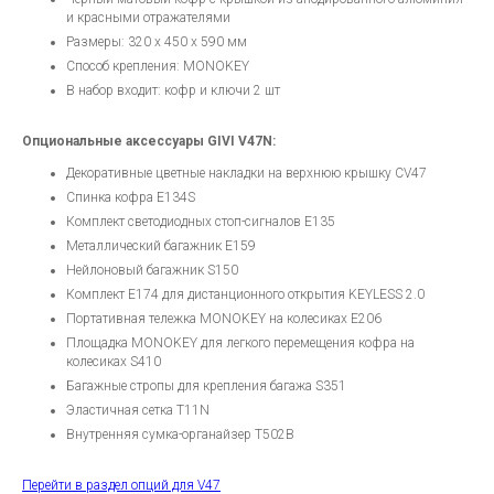
и красными отражателями
Размеры: 320 х 450 х 590 мм
Способ крепления: MONOKEY
В набор входит: кофр и ключи 2 шт
Опциональные аксессуары GIVI V47N:
Декоративные цветные накладки на верхнюю крышку CV47
Спинка кофра E134S
Комплект светодиодных стоп-сигналов E135
Металлический багажник E159
Нейлоновый багажник S150
Комплект E174 для дистанционного открытия KEYLESS 2.0
Портативная тележка MONOKEY на колесиках E206
Площадка MONOKEY для легкого перемещения кофра на
колесиках S410
Багажные стропы для крепления багажа S351
Эластичная сетка T11N
Внутренняя сумка-органайзер T502B
Перейти в раздел опций для V47