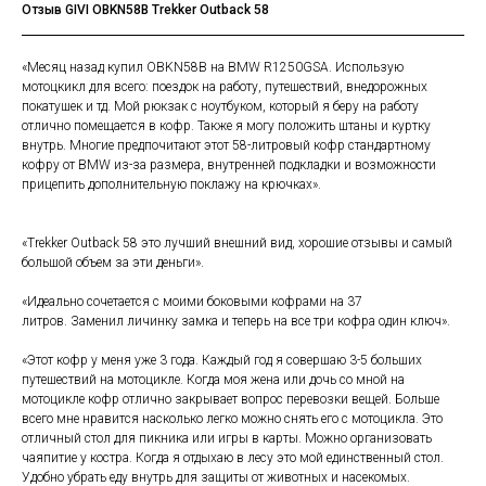
Отзыв GIVI OBKN58B Trekker Outback 58
«Месяц назад купил OBKN58B на BMW R1250GSA. Использую
мотоцкикл для всего: поездок на работу, путешествий, внедорожных
покатушек и тд. Мой рюкзак с ноутбуком, который я беру на работу
отлично помещается в кофр. Также я могу положить штаны и куртку
внутрь. Многие предпочитают этот 58-литровый кофр стандартному
кофру от BMW из-за размера, внутренней подкладки и возможности
прицепить дополнительную поклажу на крючках».
«Trekker Outback 58 это лучший внешний вид, хорошие отзывы и самый
большой объем за эти деньги».
«Идеально сочетается с моими боковыми кофрами на 37
литров. Заменил личинку замка и теперь на все три кофра один ключ».
«Этот кофр у меня уже 3 года. Каждый год я совершаю 3-5 больших
путешествий на мотоцикле. Когда моя жена или дочь со мной на
мотоцикле кофр отлично закрывает вопрос перевозки вещей. Больше
всего мне нравится насколько легко можно снять его с мотоцикла. Это
отличный стол для пикника или игры в карты. Можно организовать
чаяпитие у костра. Когда я отдыхаю в лесу это мой единственный стол.
Удобно убрать еду внутрь для защиты от животных и насекомых.