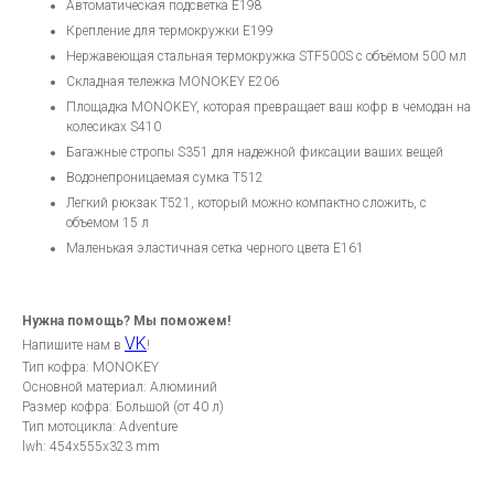
Автоматическая подсветка E198
Крепление для термокружки E199
Нержавеющая стальная термокружка STF500S с объёмом 500 мл
Складная тележка MONOKEY E206
Площадка MONOKEY, которая превращает ваш кофр в чемодан на
колесиках S410
Багажные стропы S351 для надежной фиксации ваших вещей
Водонепроницаемая сумка T512
Легкий рюкзак T521, который можно компактно сложить, с
объемом 15 л
Маленькая эластичная сетка черного цвета E161
Нужна помощь? Мы поможем!
VK
Напишите нам в
!
Тип кофра: MONOKEY
Основной материал: Алюминий
Размер кофра: Большой (от 40 л)
Тип мотоцикла: Adventure
lwh: 454x555x323 mm