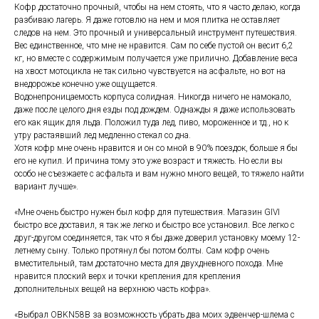
Кофр достаточно прочный, чтобы на нем стоять, что я часто делаю, когда
разбиваю лагерь. Я даже готовлю на нем и моя плитка не оставляет
следов на нем. Это прочный и универсальный инструмент путешествия.
Вес единственное, что мне не нравится. Сам по себе пустой он весит 6,2
кг, но вместе с содержимым получается уже прилично. Добавление веса
на хвост мотоцикла не так сильно чувствуется на асфальте, но вот на
внедорожье конечно уже ощущается.
Водонепроницаемость корпуса солидная. Никогда ничего не намокало,
даже после целого дня езды под дождем. Однажды я даже использовать
его как ящик для льда. Положил туда лед, пиво, мороженное и тд., но к
утру растаявший лед медленно стекал со дна.
Хотя кофр мне очень нравится и он со мной в 90% поездок, больше я бы
его не купил. И причина тому это уже возраст и тяжесть. Но если вы
особо не съезжаете с асфальта и вам нужно много вещей, то тяжело найти
вариант лучше».
«Мне очень быстро нужен был кофр для путешествия. Магазин GIVI
быстро все доставил, я так же легко и быстро все установил. Все легко с
друг-другом соединяется, так что я бы даже доверил установку моему 12-
летнему сыну. Только протянул бы потом болты. Сам кофр очень
вместительный, там достаточно места для двухдневного похода. Мне
нравится плоский верх и точки крепления для крепления
дополнительных вещей на верхнюю часть кофра».
«Выбрал OBKN58B за возможность убрать два моих эдвенчер-шлема с