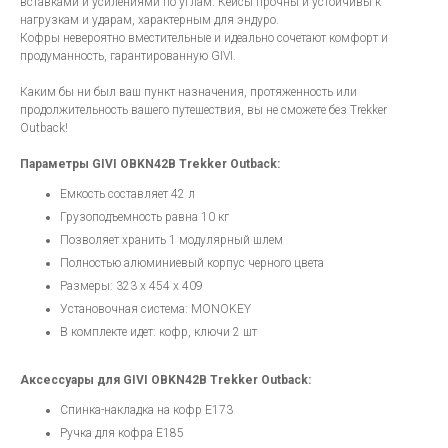
вставками и усилениями по углам. Кейсы прочны и устойчивы к
нагрузкам и ударам, характерным для эндуро.
Кофры невероятно вместительные и идеально сочетают комфорт и
продуманность, гарантированную GIVI.
Каким бы ни был ваш пункт назначения, протяженность или
продолжительность вашего путешествия, вы не сможете без Trekker
Outback!
Параметры GIVI OBKN42B Trekker Outback:
Емкость составляет 42 л
Грузоподъемность равна 10 кг
Позволяет хранить 1 модулярный шлем
Полностью алюминиевый корпус черного цвета
Размеры: 323 х 454 х 409
Установочная система: MONOKEY
В комплекте идет: кофр, ключи 2 шт
Аксессуары для GIVI OBKN42B Trekker Outback:
Спинка-накладка на кофр E173
Ручка для кофра E185