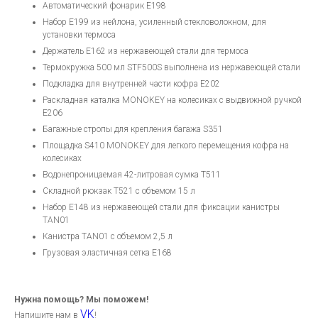
Автоматический фонарик E198
Набор E199 из нейлона, усиленный стекловолокном, для
установки термоса
Держатель E162 из нержавеющей стали для термоса
Термокружка 500 мл STF500S выполнена из нержавеющей стали
Подкладка для внутренней части кофра E202
Раскладная каталка MONOKEY на колесиках с выдвижной ручкой
E206
Багажные стропы для крепления багажа S351
Площадка S410 MONOKEY для легкого перемещения кофра на
колесиках
Водонепроницаемая 42-литровая сумка T511
Складной рюкзак T521 с объемом 15 л
Набор E148 из нержавеющей стали для фиксации канистры
TAN01
Канистра TAN01 с объемом 2,5 л
Грузовая эластичная сетка E168
Нужна помощь? Мы поможем!
VK
Напишите нам в
!