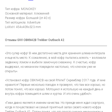
Тип кофра: MONOKEY
Основной материал: Алюминий
Размер кофра: Большой (от 40 л)
Тип мотоцикла: Adventure
LxWxH: 454x409x323 mm
Отзывы GIVI OBKN42B Trekker Outback 42
«Это супер кофр! В нем достаточно места для хранения шлема-интеграла
и еще есть место. К сожалению, в мой кофр пытались влезть – взломали
задвижку ломом и выбили замочную скважину. К счастью, кофр
выдержал, но механизм повредили настолько, что ключом уже не
открыть».
«Установил кофр OBKN42B на свой RNineT Скремблер 2017 года. И мне
нравится! Первые несколько поездок я проверял, что там все хорошо, но
потом понял, что все хорошо. Мотоцикл я использую на каждый день и
внутрь кофра помещается шлем и куртка. И это очень удобно!».
«Гиви давно является именем качества. Но прежде меня ждал сюрприз,
когда я почувствовал не самый приятный запах своего нового кофра
Trekker Outback 42. Потом понял, что это просто смазка механизмом и