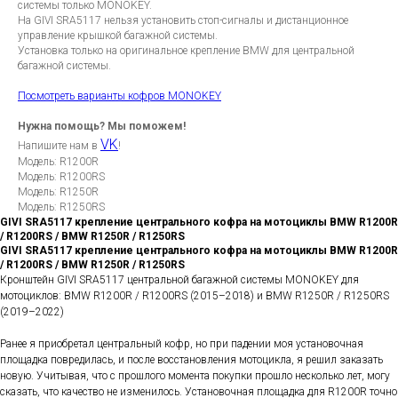
системы только MONOKEY.
На GIVI SRA5117 нельзя установить стоп-сигналы и дистанционное
управление крышкой багажной системы.
Установка только на оригинальное крепление BMW для центральной
багажной системы.
Посмотреть варианты кофров MONOKEY
Нужна помощь? Мы поможем!
VK
Напишите нам в
!
Модель: R1200R
Модель: R1200RS
Модель: R1250R
Модель: R1250RS
GIVI SRA5117 крепление центрального кофра на мотоциклы BMW R1200R
/ R1200RS / BMW R1250R / R1250RS
GIVI SRA5117 крепление центрального кофра на мотоциклы BMW R1200R
/ R1200RS / BMW R1250R / R1250RS
Кронштейн GIVI SRA5117 центральной багажной системы MONOKEY для
мотоциклов: BMW R1200R / R1200RS (2015–2018) и BMW R1250R / R1250RS
(2019–2022)
Ранее я приобретал центральный кофр, но при падении моя установочная
площадка повредилась, и после восстановления мотоцикла, я решил заказать
новую. Учитывая, что с прошлого момента покупки прошло несколько лет, могу
сказать, что качество не изменилось. Установочная площадка для R1200R точно