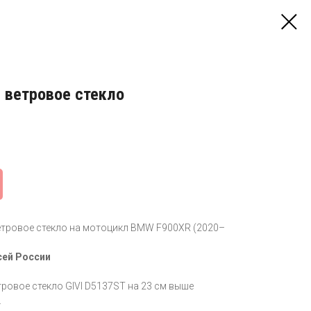
 ветровое стекло
етровое стекло на мотоцикл BMW F900XR (2020–
сей России
ровое стекло GIVI D5137ST на 23 см выше
.