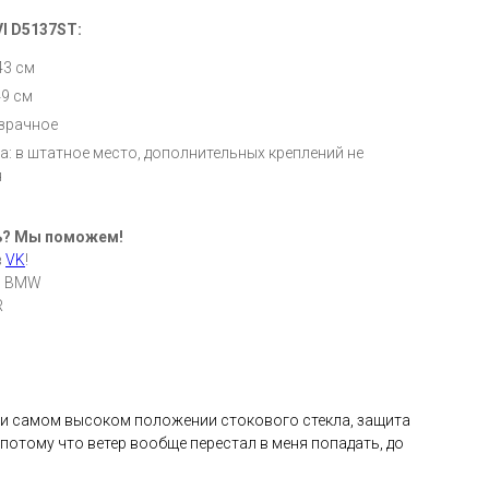
I D5137ST:
43 см
49 см
озрачное
а: в штатное место, дополнительных креплений не
я
ь? Мы поможем!
в
VK
!
: BMW
R
при самом высоком положении стокового стекла, защита
, потому что ветер вообще перестал в меня попадать, до