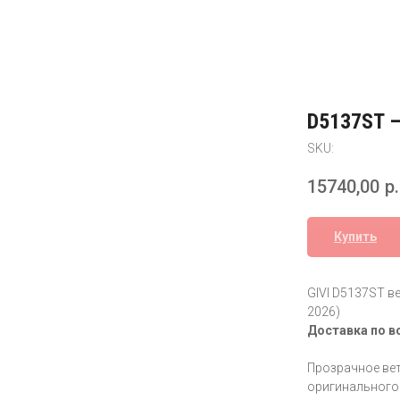
D5137ST –
SKU:
15740,00
р.
Купить
GIVI D5137ST в
2026)
Доставка по в
Прозрачное вет
оригинального