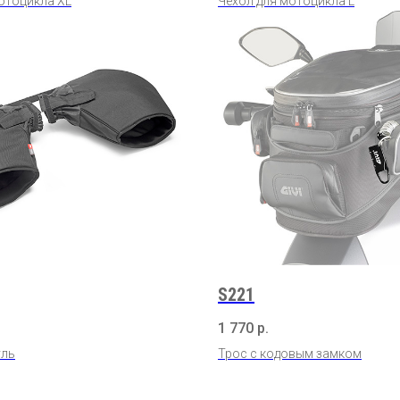
отоцикла XL
Чехол для мотоцикла L
S221
1 770
р.
уль
Трос с кодовым замком