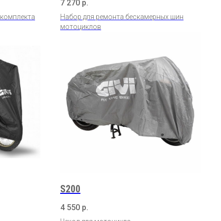
7 270
р.
 комплекта
Набор для ремонта бескамерных шин
мотоциклов
S200
4 550
р.