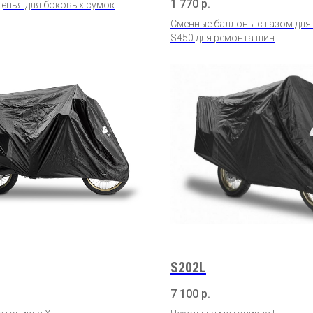
1 770
р.
енья для боковых сумок
Сменные баллоны с газом для
S450 для ремонта шин
S202L
7 100
р.