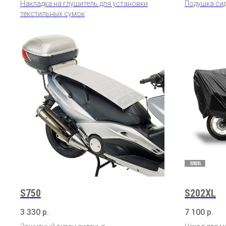
Накладка на глушитель для установки
Подушка сид
текстильных сумок
S750
S202XL
3 330
р.
7 100
р.