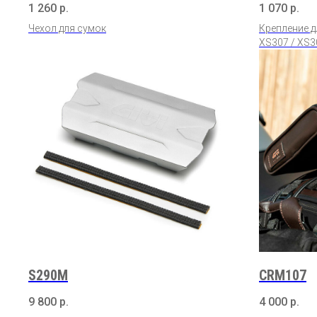
1 260
р.
1 070
р.
Чехол для сумок
Крепление д
XS307 / XS3
S290M
CRM107
9 800
р.
4 000
р.