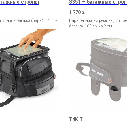
агажные стропы
S351 – багажные стро
1 770
р.
иксации багажа (пара). 170 см
Пара багажных ремней для кр
багажа. 100 см на 2 см
T4KIT