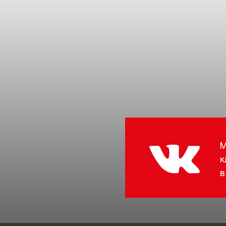
М
к
в