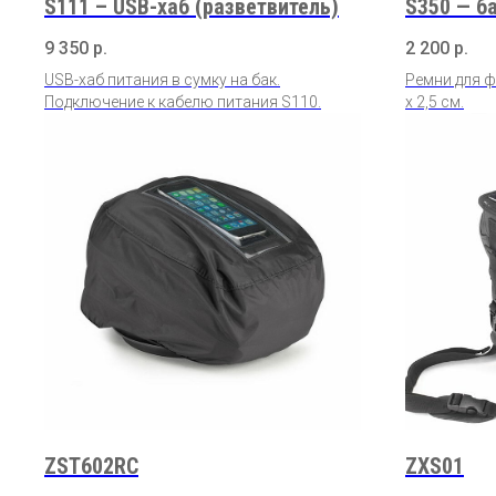
S111 – USB-хаб (разветвитель)
S350 — б
9 350
р.
2 200
р.
USB-хаб питания в сумку на бак.
Ремни для ф
Подключение к кабелю питания S110.
х 2,5 см.
ZST602RC
ZXS01