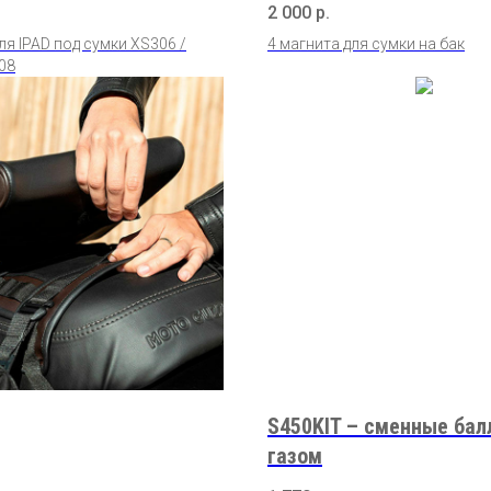
2 000
р.
ля IPAD под сумки XS306 /
4 магнита для сумки на бак
08
S450KIT – сменные бал
газом