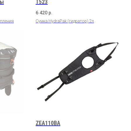
пы
T523
6 420
р.
епления
Сумка HydraPak (гидратор) 2л
ZEA110BA