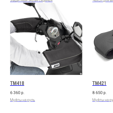
Защитный экран сиденья
Чехол для м
TM418
TM421
6 360
р.
8 650
р.
Муфты на руль
Муфты на р